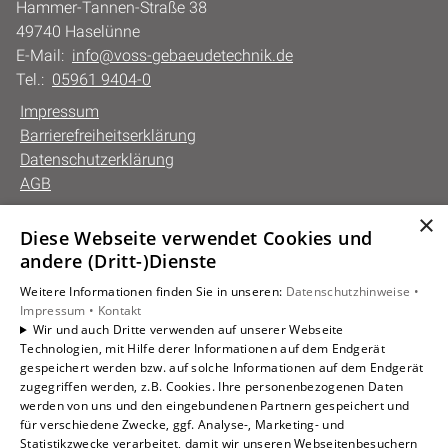
Hammer-Tannen-Straße 38
49740 Haselünne
E-Mail:
info@voss-gebaeudetechnik.de
Tel.:
05961 9404-0
Impressum
Barrierefreiheitserklärung
Datenschutzerklärung
AGB
×
Diese Webseite verwendet Cookies und
Unsere Bereiche
andere (Dritt-)Dienste
Privatkunden
Weitere Informationen finden Sie in unseren:
Datenschutzhinweise •
Gewerbekunden
Impressum •
Kontakt
Karriere
Wir und auch Dritte verwenden auf unserer Webseite
Technologien, mit Hilfe derer Informationen auf dem Endgerät
Unternehmen
gespeichert werden bzw. auf solche Informationen auf dem Endgerät
Kontakt
zugegriffen werden, z.B. Cookies. Ihre personenbezogenen Daten
werden von uns und den eingebundenen Partnern gespeichert und
für verschiedene Zwecke, ggf. Analyse-, Marketing- und
Statistikzwecke verarbeitet, damit wir unseren Webseitenbesuchern