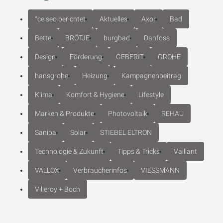
°celseo berichtet
Aktuelles
Axor
Bad
Bette
BRÖTJE
burgbad
Danfoss
Design
Förderung
GEBERIT
GROHE
hansgrohe
Heizung
Kampagnenbeitrag
Klima
Komfort & Hygiene
Lifestyle
Marken & Produkte
Photovoltaik
REHAU
Sanipa
Solar
STIEBEL ELTRON
Technologie & Zukunft
Tipps & Tricks
Vaillant
VALLOX
Verbraucherinfos
VIESSMANN
Villeroy + Boch