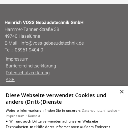
Heinrich VOSS Gebäudetechnik GmbH
Hammer-Tannen-Straße 38
49740 Haselünne
E-Mail:
info@voss-gebaeudetechnik.de
Tel.:
05961 9404-0
Impressum
Barrierefreiheitserklärung
Datenschutzerklärung
AGB
×
Diese Webseite verwendet Cookies und
Unsere Bereiche
andere (Dritt-)Dienste
Privatkunden
Weitere Informationen finden Sie in unseren:
Datenschutzhinweise •
Gewerbekunden
Impressum •
Kontakt
Karriere
Wir und auch Dritte verwenden auf unserer Webseite
Technologien, mit Hilfe derer Informationen auf dem Endgerät
Unternehmen