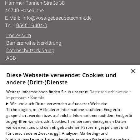
Hammer-Tannen-Straße 38
49740 Haselünne
E-Mail:
info@voss-gebaeudetechnik.de
Tel.:
05961 9404-0
Impressum
Barrierefreiheitserklärung
Datenschutzerklärung
AGB
×
Diese Webseite verwendet Cookies und
Unsere Bereiche
andere (Dritt-)Dienste
Privatkunden
Weitere Informationen finden Sie in unseren:
Datenschutzhinweise •
Gewerbekunden
Impressum •
Kontakt
Karriere
Wir und auch Dritte verwenden auf unserer Webseite
Technologien, mit Hilfe derer Informationen auf dem Endgerät
Unternehmen
gespeichert werden bzw. auf solche Informationen auf dem Endgerät
Kontakt
zugegriffen werden, z.B. Cookies. Ihre personenbezogenen Daten
werden von uns und den eingebundenen Partnern gespeichert und
für verschiedene Zwecke, ggf. Analyse-, Marketing- und
Statistikzwecke verarbeitet, damit wir unseren Webseitenbesuchern