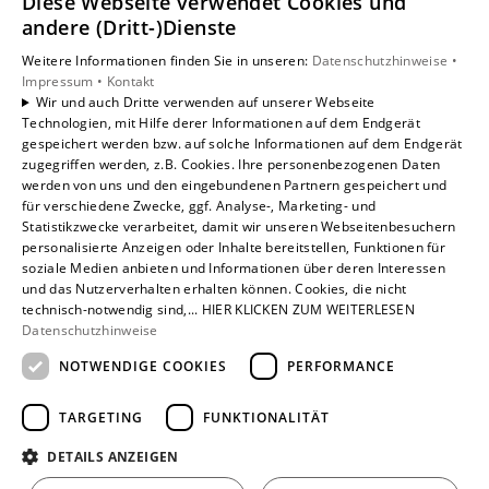
Diese Webseite verwendet Cookies und
Unsere Bereiche
andere (Dritt-)Dienste
Privatkunden
Weitere Informationen finden Sie in unseren:
Datenschutzhinweise •
Gewerbekunden
Impressum •
Kontakt
Karriere
Wir und auch Dritte verwenden auf unserer Webseite
Technologien, mit Hilfe derer Informationen auf dem Endgerät
Unternehmen
gespeichert werden bzw. auf solche Informationen auf dem Endgerät
Kontakt
zugegriffen werden, z.B. Cookies. Ihre personenbezogenen Daten
werden von uns und den eingebundenen Partnern gespeichert und
für verschiedene Zwecke, ggf. Analyse-, Marketing- und
Statistikzwecke verarbeitet, damit wir unseren Webseitenbesuchern
personalisierte Anzeigen oder Inhalte bereitstellen, Funktionen für
soziale Medien anbieten und Informationen über deren Interessen
und das Nutzerverhalten erhalten können. Cookies, die nicht
technisch-notwendig sind,... HIER KLICKEN ZUM WEITERLESEN
Datenschutzhinweise
NOTWENDIGE COOKIES
PERFORMANCE
TARGETING
FUNKTIONALITÄT
DETAILS ANZEIGEN