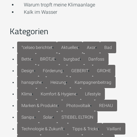
Warum tropft meine Klimaanlage
Kalk im Wasser
Kategorien
°celseo berichtet
Aktuelles
Axor
Bad
Bette
BRÖTJE
burgbad
Danfoss
Design
Förderung
GEBERIT
GROHE
hansgrohe
Heizung
Kampagnenbeitrag
Klima
Komfort & Hygiene
Lifestyle
Marken & Produkte
Photovoltaik
REHAU
Sanipa
Solar
STIEBEL ELTRON
Technologie & Zukunft
Tipps & Tricks
Vaillant