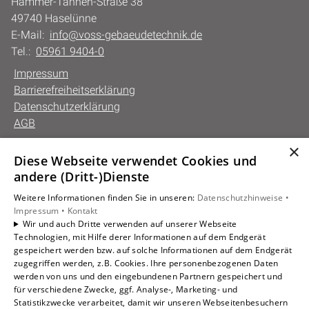
Hammer-Tannen-Straße 38
49740 Haselünne
E-Mail:
info@voss-gebaeudetechnik.de
Tel.:
05961 9404-0
Impressum
Barrierefreiheitserklärung
Datenschutzerklärung
AGB
×
Diese Webseite verwendet Cookies und
Unsere Bereiche
andere (Dritt-)Dienste
Privatkunden
Weitere Informationen finden Sie in unseren:
Datenschutzhinweise •
Gewerbekunden
Impressum •
Kontakt
Karriere
Wir und auch Dritte verwenden auf unserer Webseite
Technologien, mit Hilfe derer Informationen auf dem Endgerät
Unternehmen
gespeichert werden bzw. auf solche Informationen auf dem Endgerät
Kontakt
zugegriffen werden, z.B. Cookies. Ihre personenbezogenen Daten
werden von uns und den eingebundenen Partnern gespeichert und
für verschiedene Zwecke, ggf. Analyse-, Marketing- und
Statistikzwecke verarbeitet, damit wir unseren Webseitenbesuchern