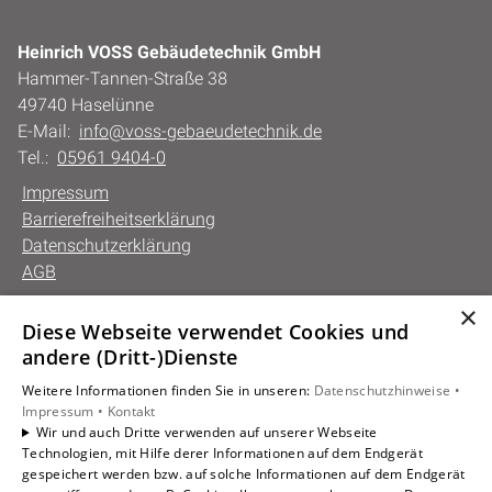
Heinrich VOSS Gebäudetechnik GmbH
Hammer-Tannen-Straße 38
49740 Haselünne
E-Mail:
info@voss-gebaeudetechnik.de
Tel.:
05961 9404-0
Impressum
Barrierefreiheitserklärung
Datenschutzerklärung
AGB
×
Diese Webseite verwendet Cookies und
Unsere Bereiche
andere (Dritt-)Dienste
Privatkunden
Weitere Informationen finden Sie in unseren:
Datenschutzhinweise •
Gewerbekunden
Impressum •
Kontakt
Karriere
Wir und auch Dritte verwenden auf unserer Webseite
Technologien, mit Hilfe derer Informationen auf dem Endgerät
Unternehmen
gespeichert werden bzw. auf solche Informationen auf dem Endgerät
Kontakt