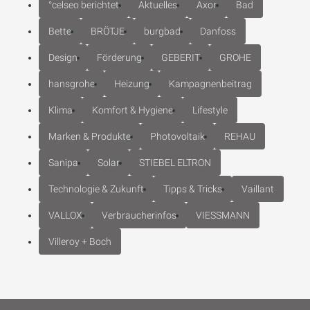
°celseo berichtet
Aktuelles
Axor
Bad
Bette
BRÖTJE
burgbad
Danfoss
Design
Förderung
GEBERIT
GROHE
hansgrohe
Heizung
Kampagnenbeitrag
Klima
Komfort & Hygiene
Lifestyle
Marken & Produkte
Photovoltaik
REHAU
Sanipa
Solar
STIEBEL ELTRON
Technologie & Zukunft
Tipps & Tricks
Vaillant
VALLOX
Verbraucherinfos
VIESSMANN
Villeroy + Boch