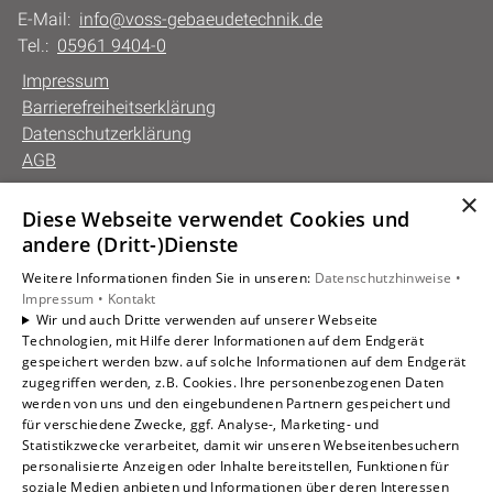
E-Mail:
info@voss-gebaeudetechnik.de
Tel.:
05961 9404-0
Impressum
Barrierefreiheitserklärung
Datenschutzerklärung
AGB
×
Diese Webseite verwendet Cookies und
Unsere Bereiche
andere (Dritt-)Dienste
Privatkunden
Weitere Informationen finden Sie in unseren:
Datenschutzhinweise •
Gewerbekunden
Impressum •
Kontakt
Karriere
Wir und auch Dritte verwenden auf unserer Webseite
Technologien, mit Hilfe derer Informationen auf dem Endgerät
Unternehmen
gespeichert werden bzw. auf solche Informationen auf dem Endgerät
Kontakt
zugegriffen werden, z.B. Cookies. Ihre personenbezogenen Daten
werden von uns und den eingebundenen Partnern gespeichert und
für verschiedene Zwecke, ggf. Analyse-, Marketing- und
Statistikzwecke verarbeitet, damit wir unseren Webseitenbesuchern
personalisierte Anzeigen oder Inhalte bereitstellen, Funktionen für
soziale Medien anbieten und Informationen über deren Interessen