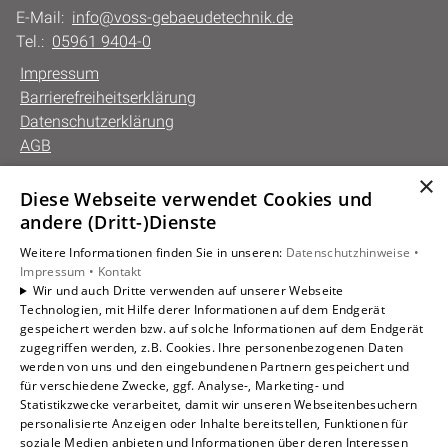
E-Mail:
info@voss-gebaeudetechnik.de
Tel.:
05961 9404-0
Impressum
Barrierefreiheitserklärung
Datenschutzerklärung
AGB
×
Diese Webseite verwendet Cookies und
Unsere Bereiche
andere (Dritt-)Dienste
Privatkunden
Weitere Informationen finden Sie in unseren:
Datenschutzhinweise •
Gewerbekunden
Impressum •
Kontakt
Karriere
Wir und auch Dritte verwenden auf unserer Webseite
Technologien, mit Hilfe derer Informationen auf dem Endgerät
Unternehmen
gespeichert werden bzw. auf solche Informationen auf dem Endgerät
Kontakt
zugegriffen werden, z.B. Cookies. Ihre personenbezogenen Daten
werden von uns und den eingebundenen Partnern gespeichert und
für verschiedene Zwecke, ggf. Analyse-, Marketing- und
Statistikzwecke verarbeitet, damit wir unseren Webseitenbesuchern
personalisierte Anzeigen oder Inhalte bereitstellen, Funktionen für
soziale Medien anbieten und Informationen über deren Interessen