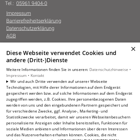
Tel.:
05961 9404-0
Impressum
Barrierefreiheitserklärung
Datenschutzerklärung
AGB
×
Diese Webseite verwendet Cookies und
Unsere Bereiche
andere (Dritt-)Dienste
Privatkunden
Weitere Informationen finden Sie in unseren:
Datenschutzhinweise •
Gewerbekunden
Impressum •
Kontakt
Karriere
Wir und auch Dritte verwenden auf unserer Webseite
Technologien, mit Hilfe derer Informationen auf dem Endgerät
Unternehmen
gespeichert werden bzw. auf solche Informationen auf dem Endgerät
Kontakt
zugegriffen werden, z.B. Cookies. Ihre personenbezogenen Daten
werden von uns und den eingebundenen Partnern gespeichert und
für verschiedene Zwecke, ggf. Analyse-, Marketing- und
Statistikzwecke verarbeitet, damit wir unseren Webseitenbesuchern
personalisierte Anzeigen oder Inhalte bereitstellen, Funktionen für
soziale Medien anbieten und Informationen über deren Interessen
und das Nutzerverhalten erhalten können. Cookies, die nicht