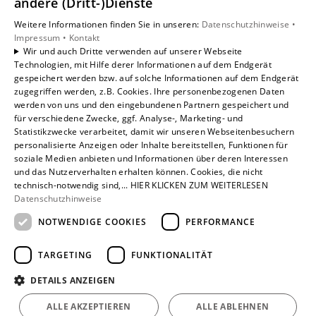
andere (Dritt-)Dienste
Privatkunden
Weitere Informationen finden Sie in unseren:
Datenschutzhinweise •
Gewerbekunden
Impressum •
Kontakt
Karriere
Wir und auch Dritte verwenden auf unserer Webseite
Technologien, mit Hilfe derer Informationen auf dem Endgerät
Unternehmen
gespeichert werden bzw. auf solche Informationen auf dem Endgerät
Kontakt
zugegriffen werden, z.B. Cookies. Ihre personenbezogenen Daten
werden von uns und den eingebundenen Partnern gespeichert und
für verschiedene Zwecke, ggf. Analyse-, Marketing- und
Statistikzwecke verarbeitet, damit wir unseren Webseitenbesuchern
personalisierte Anzeigen oder Inhalte bereitstellen, Funktionen für
soziale Medien anbieten und Informationen über deren Interessen
und das Nutzerverhalten erhalten können. Cookies, die nicht
technisch-notwendig sind,... HIER KLICKEN ZUM WEITERLESEN
Datenschutzhinweise
NOTWENDIGE COOKIES
PERFORMANCE
TARGETING
FUNKTIONALITÄT
DETAILS ANZEIGEN
ALLE AKZEPTIEREN
ALLE ABLEHNEN