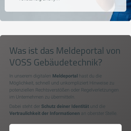
Was ist das Meldeportal von
VOSS Gebäudetechnik?
In unserem digitalen
Meldeportal
hast du die
Möglichkeit, schnell und unkompliziert Hinweise zu
potenziellen Rechtsverstößen oder Regelverletzungen
im Unternehmen zu übermitteln.
Dabei steht der
Schutz deiner Identität
und die
Vertraulichkeit der Informationen
an oberster Stelle.