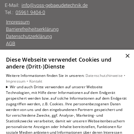
E-Mail:
info@voss-gebaeudetechnik.de
Tel.:
05961 9404-0
Impressum
Barrierefreiheitserklärung
Datenschutzerklärung
AGB
×
Diese Webseite verwendet Cookies und
Unsere Bereiche
andere (Dritt-)Dienste
Privatkunden
Weitere Informationen finden Sie in unseren:
Datenschutzhinweise •
Gewerbekunden
Impressum •
Kontakt
Karriere
Wir und auch Dritte verwenden auf unserer Webseite
Technologien, mit Hilfe derer Informationen auf dem Endgerät
Unternehmen
gespeichert werden bzw. auf solche Informationen auf dem Endgerät
Kontakt
zugegriffen werden, z.B. Cookies. Ihre personenbezogenen Daten
werden von uns und den eingebundenen Partnern gespeichert und
für verschiedene Zwecke, ggf. Analyse-, Marketing- und
Statistikzwecke verarbeitet, damit wir unseren Webseitenbesuchern
personalisierte Anzeigen oder Inhalte bereitstellen, Funktionen für
soziale Medien anbieten und Informationen über deren Interessen