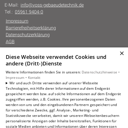
E-Mail:
info@voss-gebaeudetechnik.de
Tel.:
05961 9404-0
Impressum
Barrierefreiheitserklärung
Datenschutzerklärung
AGB
×
Diese Webseite verwendet Cookies und
Unsere Bereiche
andere (Dritt-)Dienste
Privatkunden
Weitere Informationen finden Sie in unseren:
Datenschutzhinweise •
Gewerbekunden
Impressum •
Kontakt
Karriere
Wir und auch Dritte verwenden auf unserer Webseite
Technologien, mit Hilfe derer Informationen auf dem Endgerät
Unternehmen
gespeichert werden bzw. auf solche Informationen auf dem Endgerät
Kontakt
zugegriffen werden, z.B. Cookies. Ihre personenbezogenen Daten
werden von uns und den eingebundenen Partnern gespeichert und
für verschiedene Zwecke, ggf. Analyse-, Marketing- und
Statistikzwecke verarbeitet, damit wir unseren Webseitenbesuchern
personalisierte Anzeigen oder Inhalte bereitstellen, Funktionen für
soziale Medien anbieten und Informationen über deren Interessen