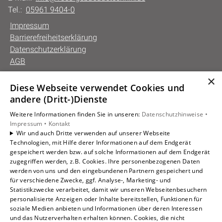
Tel.:
05961 9404-0
Impressum
Barrierefreiheitserklärung
Datenschutzerklärung
AGB
×
Diese Webseite verwendet Cookies und
Unsere Bereiche
andere (Dritt-)Dienste
Privatkunden
Weitere Informationen finden Sie in unseren:
Datenschutzhinweise •
Gewerbekunden
Impressum •
Kontakt
Karriere
Wir und auch Dritte verwenden auf unserer Webseite
Technologien, mit Hilfe derer Informationen auf dem Endgerät
Unternehmen
gespeichert werden bzw. auf solche Informationen auf dem Endgerät
Kontakt
zugegriffen werden, z.B. Cookies. Ihre personenbezogenen Daten
werden von uns und den eingebundenen Partnern gespeichert und
für verschiedene Zwecke, ggf. Analyse-, Marketing- und
Statistikzwecke verarbeitet, damit wir unseren Webseitenbesuchern
personalisierte Anzeigen oder Inhalte bereitstellen, Funktionen für
soziale Medien anbieten und Informationen über deren Interessen
und das Nutzerverhalten erhalten können. Cookies, die nicht