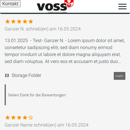
Kontakt
Ganzer N.
schrieb(en) am
16.05.2024
13.01.2025 - Test- Ganzer N. - Lorem ipsum dolor sit amet,
consetetur sadipscing elitr, sed diam nonumy eirmod
tempor invidunt ut labore et dolore magna aliquyam erat,
sed diam voluptua. At vero eos et accusam et justo duo
dolores et ea rebum. Stet clita kasd gubergren, no sea
takimata sanctus est Lorem ipsum dolor sit amet.
Storage Folder
mehr
Vielen Dank für die Bewertungen
Ganzer Name
schrieb(en) am
16.05.2024