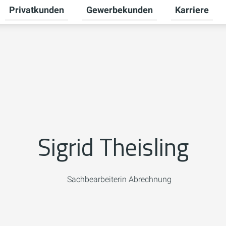
Privatkunden
Gewerbekunden
Karriere
Untermenü für Zukunftsenergie umschalten
Untermenü für Privatkunden umscha
Untermenü fü
Sigrid Theisling
Sachbearbeiterin Abrechnung