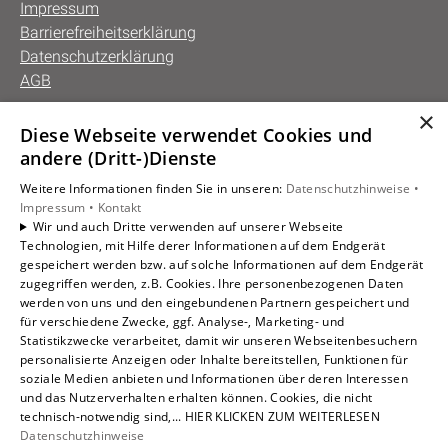
Impressum
Barrierefreiheitserklärung
Datenschutzerklärung
AGB
×
Diese Webseite verwendet Cookies und
Unsere Bereiche
andere (Dritt-)Dienste
Privatkunden
Weitere Informationen finden Sie in unseren:
Datenschutzhinweise •
Gewerbekunden
Impressum •
Kontakt
Karriere
Wir und auch Dritte verwenden auf unserer Webseite
Technologien, mit Hilfe derer Informationen auf dem Endgerät
Unternehmen
gespeichert werden bzw. auf solche Informationen auf dem Endgerät
Kontakt
zugegriffen werden, z.B. Cookies. Ihre personenbezogenen Daten
werden von uns und den eingebundenen Partnern gespeichert und
für verschiedene Zwecke, ggf. Analyse-, Marketing- und
Statistikzwecke verarbeitet, damit wir unseren Webseitenbesuchern
personalisierte Anzeigen oder Inhalte bereitstellen, Funktionen für
soziale Medien anbieten und Informationen über deren Interessen
und das Nutzerverhalten erhalten können. Cookies, die nicht
technisch-notwendig sind,... HIER KLICKEN ZUM WEITERLESEN
Datenschutzhinweise