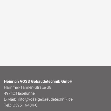
Heinrich VOSS Gebäudetechnik GmbH
Hammer-Tannen-Straße 38
49740 Haselünne
E-Mail:
info@voss-gebaeudetechnik.de
Tel.:
05961 9404-0