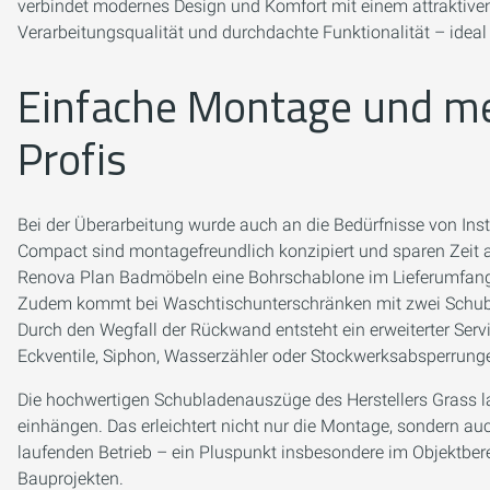
verbindet modernes Design und Komfort mit einem attraktiven
Verarbeitungsqualität und durchdachte Funktionalität – ideal
Einfache Montage und me
Profis
Bei der Überarbeitung wurde auch an die Bedürfnisse von In
Compact sind montagefreundlich konzipiert und sparen Zeit au
Renova Plan Badmöbeln eine Bohrschablone im Lieferumfang e
Zudem kommt bei Waschtischunterschränken mit zwei Schubla
Durch den Wegfall der Rückwand entsteht ein erweiterter Ser
Eckventile, Siphon, Wasserzähler oder Stockwerksabsperrunge
Die hochwertigen Schubladenauszüge des Herstellers Grass l
einhängen. Das erleichtert nicht nur die Montage, sondern au
laufenden Betrieb – ein Pluspunkt insbesondere im Objektber
Bauprojekten.