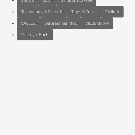
Sanipa
Solar
STIEBEL ELTRON
Technologie & Zukunft
Tipps & Tricks
Vaillant
VALLOX
Verbraucherinfos
VIESSMANN
Villeroy + Boch