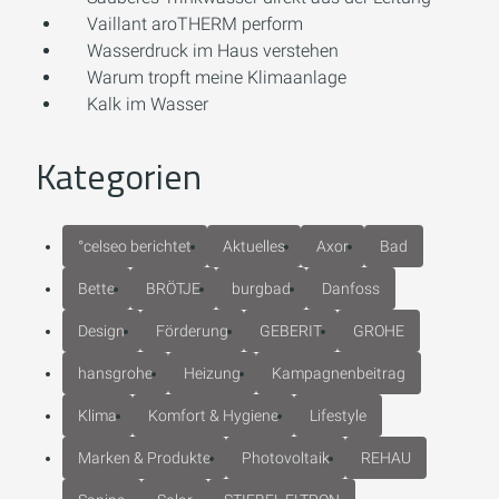
Vaillant aroTHERM perform
Wasserdruck im Haus verstehen
Warum tropft meine Klimaanlage
Kalk im Wasser
Kategorien
°celseo berichtet
Aktuelles
Axor
Bad
Bette
BRÖTJE
burgbad
Danfoss
Design
Förderung
GEBERIT
GROHE
hansgrohe
Heizung
Kampagnenbeitrag
Klima
Komfort & Hygiene
Lifestyle
Marken & Produkte
Photovoltaik
REHAU