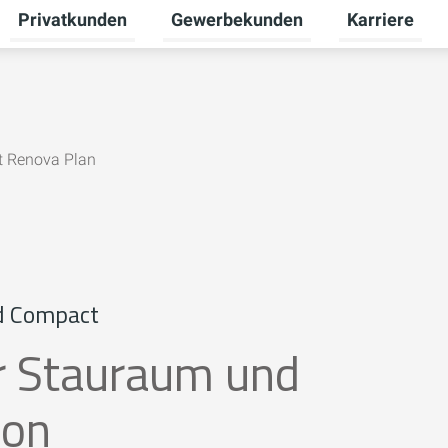
Privatkunden
Gewerbekunden
Karriere
Untermenü für Zukunftsenergie umschalten
Untermenü für Privatkunden umscha
Untermenü fü
rt Renova Plan
d Compact
r Stauraum und
ion