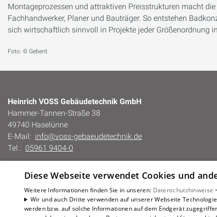
Montageprozessen und attraktiven Preisstrukturen macht die
Fachhandwerker, Planer und Bauträger. So entstehen Badkonze
sich wirtschaftlich sinnvoll in Projekte jeder Größenordnung i
Foto: © Geberit
Heinrich VOSS Gebäudetechnik GmbH
Hammer-Tannen-Straße 38
49740 Haselünne
E-Mail:
info@voss-gebaeudetechnik.de
Tel.:
05961 9404-0
Impressum
Diese Webseite verwendet Cookies und ander
Barrierefreiheitserklärung
Datenschutzerklärung
Weitere Informationen finden Sie in unseren:
Datenschutzhinweise 
Wir und auch Dritte verwenden auf unserer Webseite Technologien
AGB
werden bzw. auf solche Informationen auf dem Endgerät zugegriffe