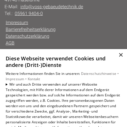
E-Mail:
info@voss-gebaeudetechnik.de
Tel.:
05961 9404-0
Impressum
Barrierefreiheitserklärung
Datenschutzerklärung
AGB
×
Diese Webseite verwendet Cookies und
Unsere Bereiche
andere (Dritt-)Dienste
Privatkunden
Weitere Informationen finden Sie in unseren:
Datenschutzhinweise •
Gewerbekunden
Impressum •
Kontakt
Karriere
Wir und auch Dritte verwenden auf unserer Webseite
Technologien, mit Hilfe derer Informationen auf dem Endgerät
Unternehmen
gespeichert werden bzw. auf solche Informationen auf dem Endgerät
Kontakt
zugegriffen werden, z.B. Cookies. Ihre personenbezogenen Daten
werden von uns und den eingebundenen Partnern gespeichert und
für verschiedene Zwecke, ggf. Analyse-, Marketing- und
Statistikzwecke verarbeitet, damit wir unseren Webseitenbesuchern
personalisierte Anzeigen oder Inhalte bereitstellen, Funktionen für