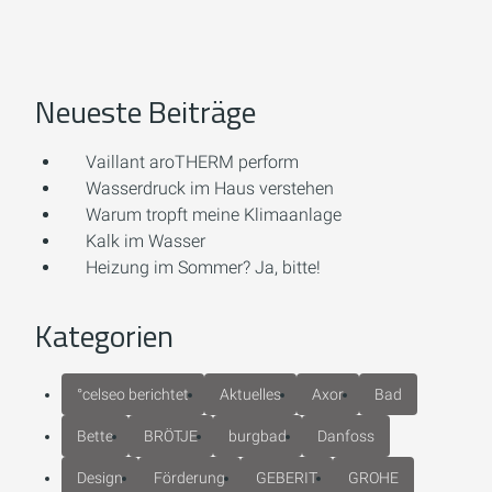
Neueste Beiträge
Vaillant aroTHERM perform
Wasserdruck im Haus verstehen
Warum tropft meine Klimaanlage
Kalk im Wasser
Heizung im Sommer? Ja, bitte!
Kategorien
°celseo berichtet
Aktuelles
Axor
Bad
Bette
BRÖTJE
burgbad
Danfoss
Design
Förderung
GEBERIT
GROHE